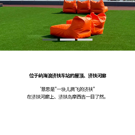
位于屿海浪济扶车站的屋顶、济扶河廊
'意思是"一块儿腾飞的济扶"
在济扶河廊上、济扶岛摩西吉一目了然。