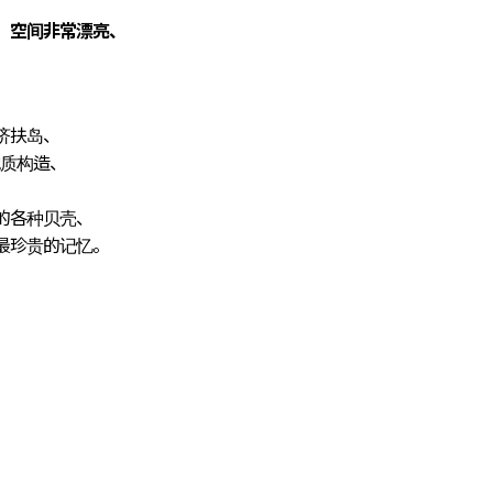
、空间非常漂亮、
。
济扶岛、
地质构造、
的各种贝壳、
最珍贵的记忆。