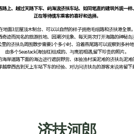
西路上、越过天路下车、屿海浪济扶车站、如同笔直的建筑外观一样
正在等待缆车乘客的喜好和选择。
在地面3层屋顶木制台、可以以自然的样子拥抱毛细路和济扶港全景
西奇迹而闻名的旅游胜地、因潮汐现象、每天两次打开海路的神秘岛
72公里的济扶岛周围散步需要1个多小时、沿着燕尾路可以观察到多种
由多个Seastack(海蚀柱)组成的、与鹰岩相遇,留下珍贵的照片。
的海岸道路下面的海边进行遮荫野营、体验渔村溪泥滩的济扶岛泥滩
穿越摩西吉到天上车站下车的经验、对访问济扶岛的游客来说将留下
济扶河郎