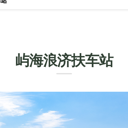
车站
屿海浪济扶车站