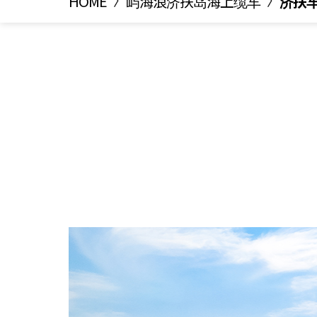
HOME
屿海浪济扶岛海上缆车
济扶